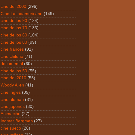
cine del 2000
(296)
Cine Latinoamericano
(149)
cine de los 90
(134)
cine de los 70
(133)
cine de los 60
(104)
cine de los 80
(99)
cine francés
(91)
cine chileno
(71)
documental
(60)
cine de los 50
(55)
cine del 2010
(55)
Woody Allen
(41)
cine inglés
(35)
cine alemán
(31)
cine japonés
(30)
Animación
(27)
Ingmar Bergman
(27)
cine sueco
(26)