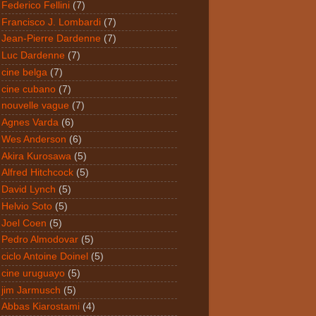
Federico Fellini
(7)
Francisco J. Lombardi
(7)
Jean-Pierre Dardenne
(7)
Luc Dardenne
(7)
cine belga
(7)
cine cubano
(7)
nouvelle vague
(7)
Agnes Varda
(6)
Wes Anderson
(6)
Akira Kurosawa
(5)
Alfred Hitchcock
(5)
David Lynch
(5)
Helvio Soto
(5)
Joel Coen
(5)
Pedro Almodovar
(5)
ciclo Antoine Doinel
(5)
cine uruguayo
(5)
jim Jarmusch
(5)
Abbas Kiarostami
(4)