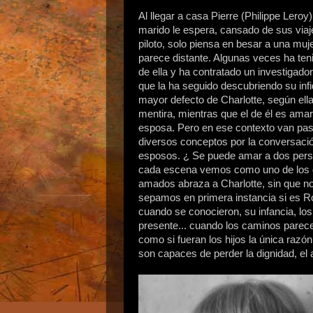
Al llegar a casa Pierre (Philippe Leroy)
marido le espera, cansado de sus viaj
piloto, solo piensa en besar a una muj
parece distante. Algunas veces ha te
de ella y ha contratado un investigado
que la ha seguido descubriendo su infi
mayor defecto de Charlotte, según ella
mentira, mientras que el de él es amar
esposa. Pero en ese contexto van pa
diversos conceptos por la conversació
esposos. ¿ Se puede amar a dos per
cada escena vemos como uno de los
amados abraza a Charlotte, sin que n
sepamos en primera instancia si es Ro
cuando se conocieron, su infancia, los
presente... cuando los caminos parece
como si fueran los hijos la única razó
son capaces de perder la dignidad, el 