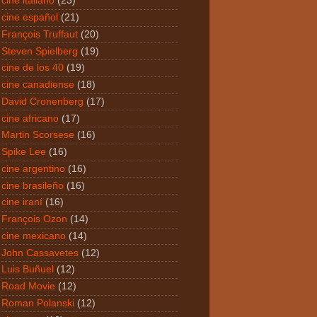
cine italiano
(23)
cine español
(21)
François Truffaut
(20)
Steven Spielberg
(19)
cine de los 40
(19)
cine canadiense
(18)
David Cronenberg
(17)
cine africano
(17)
Martin Scorsese
(16)
Spike Lee
(16)
cine argentino
(16)
cine brasileño
(16)
cine iraní
(16)
François Ozon
(14)
cine mexicano
(14)
John Cassavetes
(12)
Luis Buñuel
(12)
Road Movie
(12)
Roman Polanski
(12)