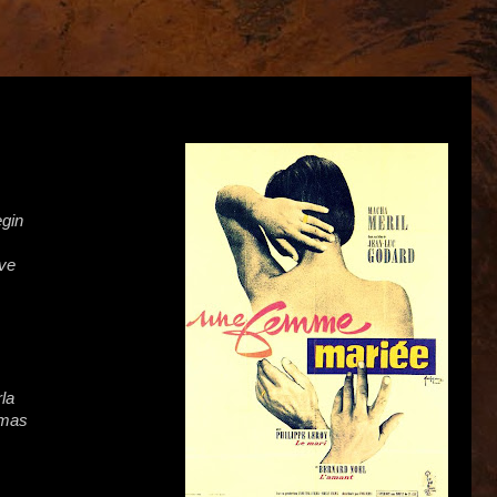
egin
ove
la
amas