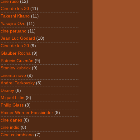
cine ruso
(12)
Cine de los 30
(11)
Takeshi Kitano
(11)
Yasujiro Ozu
(11)
cine peruano
(11)
Jean Luc Godard
(10)
Cine de los 20
(9)
Glauber Rocha
(9)
Patricio Guzmán
(9)
Stanley kubrick
(9)
cinema novo
(9)
Andrei Tarkovsky
(8)
Disney
(8)
Miguel Littin
(8)
Philip Glass
(8)
Rainer Werner Fassbinder
(8)
cine danés
(8)
cine indio
(8)
Cine colombiano
(7)