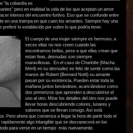
e "la cobardía es
antes" pero en realidad la vida de los que aceptan un amor
lacer intenso del encuentro furtivo. Eso que se confunde entre
rte en una trampa en que caen los amantes. Siempre hay una
preferir lo establecido por sobre lo que podría tener.
El cuerpo de una mujer siempre es hermoso, a
veces ellas no nos creen cuando las
encontramos bellas, pese a que ellas crean que
estan feas, desnudas son siempre
maravillosas. En el caso de Charlotte (Macha
Méril) en su desnudez es feliz de sentir como las
manos de Robert (Bernard Noël) su amante
pasan por su existencia. Pueden estar toda la
mañana juntos besándose, acariciándose como
dos primerizos que aprenden a descubrirse el
uno al otro. Mirar los detalles del otro nos puede
llevar horas descubriendo colores, lunares y
sabores que se llevan consigo. Así está
os. Pero ahora que comienza a llegar la hora de partir todo el
 rapidamente algo intangible que se desvanecerá en los
., todo para verse en un tiempo más nuevamente.