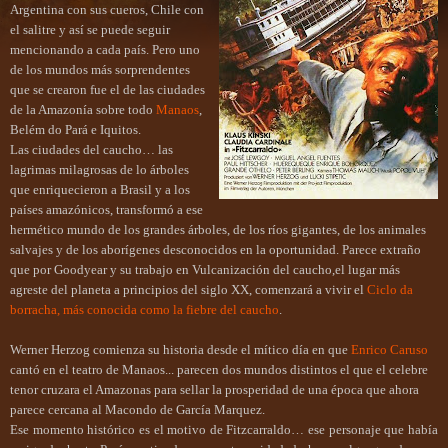
Argentina con sus cueros, Chile con
el salitre y así se puede seguir
mencionando a cada país. Pero uno
de los mundos más sorprendentes
que se crearon fue el de las ciudades
de la Amazonía sobre todo
Manaos
,
Belém do Pará e Iquitos.
Las ciudades del caucho… las
lagrimas milagrosas de lo árboles
que enriquecieron a Brasil y a los
países amazónicos, transformó a ese
hermético mundo de los grandes árboles, de los ríos gigantes, de los animales
salvajes y de los aborígenes desconocidos en la oportunidad. Parece extraño
que por Goodyear y su trabajo en Vulcanización del caucho,el lugar más
agreste del planeta a principios del siglo XX, comenzará a vivir el
Ciclo da
borracha, más conocida como la fiebre del caucho
.
Werner Herzog comienza su historia desde el mítico día en que
Enrico Caruso
cantó en el teatro de Manaos... parecen dos mundos distintos el que el celebre
tenor cruzara el Am
azonas para sellar la prosperidad de una época que ahora
parece cercana al Macondo de García Marquez
.
Ese
momento histórico es el motivo de Fitzcarraldo… ese personaje que había