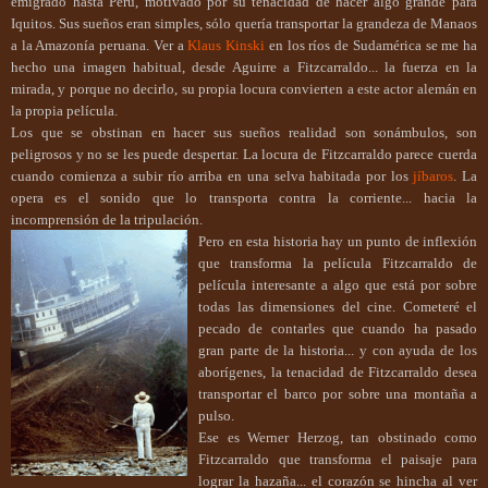
emigrado hasta Perú, motivado por su tenacidad de hacer algo grande para
Iquitos.
Sus sueños eran simples, sólo quería transportar la grandeza de Manaos
a la Amazonía peruana. Ver a
Klaus Kinski
en los ríos de Sudamérica se me ha
hecho una imagen habitual, desde Aguirre a Fitzcarraldo... la fuerza en la
mirada, y porque no decirlo, su propia locura convierten a este actor alemán en
la propia película.
Los que se obstinan en hacer sus sueños realidad son sonámbulo
s, son
peligrosos y no se les puede despertar. La locura de Fitzcarraldo parece cuerda
cuando comienza a subir río arriba en una selva habitada por los
jíbaros
. La
opera es el sonido que lo transporta contra la corriente... hacia la
incomprensión de la tripulación.
Pero en esta historia hay un punto de inflexión
que transforma la película Fitzcarraldo de
película interesante a algo que está por sobre
todas las dimensiones del cine. Cometeré el
pecado de contarles que cuando ha pasado
gran parte de la historia... y con ayuda de los
aborígenes, la tenacidad de Fitzcarraldo desea
transportar el barco por sobre una montaña a
pulso.
Ese es Werner Herzog, tan obstinado como
Fitzcarraldo que transforma el paisaje para
lograr la hazaña... el corazón s
e hincha al ver