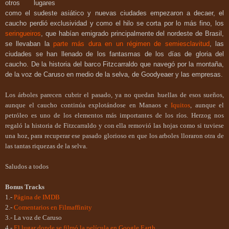
otros lugares
como el sudeste asiático y nuevas ciudades empezaron a decaer, el
caucho perdió exclusividad y como el hilo se corta por lo más fino, los
seringueiros
, que habían emigrado principalmente del nordeste de Brasil,
se llevaban la
parte más dura en un régimen de semiesclavitud
, las
ciudades se han llenado de los fantasmas de los días de gloria del
caucho. De la historia del barco Fitzcarraldo que navegó por la montaña,
de la voz de Caruso en medio de la selva, de Goodyeaer y las empresas.
Los árboles parecen cubrir el pasado, ya no quedan huellas de esos sueños,
aunque el caucho continúa explotándose en Manaos e
Iquitos
, aunque el
petróleo es uno de los elementos más importantes de los ríos. Herzog nos
regaló la historia de Fitzcarraldo y con ella removió las hojas como si tuviese
una hoz, para recuperar ese pasado glorioso en que los arboles lloraron otra de
las tantas riquezas de la selva.
Saludos a todos
Bonus Tracks
1.-
Página de IMDB
2.-
Comentarios en Filmaffinity
3.- La voz de Caruso
4.-
El lugar donde se filmó la película en Google Earth