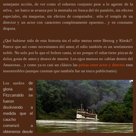
semejante acción, de ver como el esfuerzo conjunto pese a lo agreste de la
selva... un barco se avanza por la montaña en busca del río paralelo, sin efectos
especiales, sin maquetas, sin efectos de computador... sólo el temple de un
director y un actor con caracteres completamente opuestos... y en constante
disputa.
¿Qué hubiese sido de esta historia sin el odio mutuo entre Herzog y Kinski?.
Parece que así como necesitamos del amor, el odio también es un sentimiento
noble. No solo por lo que el bolero canta, si no porque el odiar tiene pizcas de
dolor, gotas de amor y deseos de muerte. Los egos mutuos no cabían dentro del
Amazonas... y como ya es casi un clásico las
peleas entre actor y director
eran
insostenibles (aunque cuentan que también fue un truco publicitario).
Los sueños
de
gloria de
Fitzcarraldo se
fueron
disolviendo a
medida que el
caucho
comenzó a
obtenerse desde