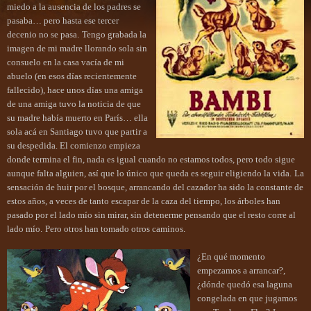
miedo a la ausencia de los padres se
pasaba… pero hasta ese tercer
decenio no se pasa.
Tengo grabada la
imagen de mi madre llorando sola sin
consuelo en la casa vacía de mi
abuelo (en esos días recientemente
fallecido),
hace unos días una amiga
de una amiga tuvo la noticia de que
su madre había muerto en París… ella
sola acá en Santiago tuvo que partir a
su despedida. El comienzo empieza
donde termina el fin, nada es igual cuando no estamos todos, pero todo sigue
aunque falta alguien, así que lo único que queda es seguir eligiendo la vida.
La
sensación de huir por el bosque, a
rrancando del cazador ha sido la constante de
estos años, a veces de tanto escapar de la caza del tiempo, los árboles han
pasado por el lado mío sin mirar, sin detenerme pensando que el resto corre al
lado mío.
Pero otros han tomado otros caminos.
¿En qué momento
empezamos a arrancar?,
¿dónde quedó esa laguna
congelada en que jugamos