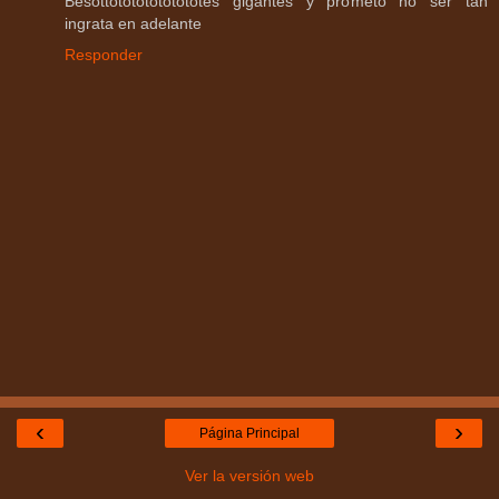
Besottotototototototes gigantes y prometo no ser tan
ingrata en adelante
Responder
‹
›
Página Principal
Ver la versión web