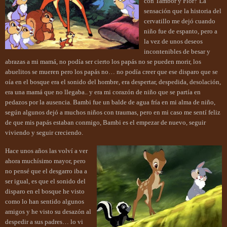
con Tambor y Flor?
La
sensación que la historia del
cervatillo me dejó cuando
niño fue de espanto, pero a
la vez de unos deseos
incontenibles de besar y
abrazas a mi mamá, no podía ser cierto los papás no se pueden morir, los
abuelitos se mueren pero los papás no… no podía cre
er que ese disparo que se
oía en el bosque era el sonido del hombre, era despertar, despedida, desolación,
era una mamá que no llegaba.. y era mi corazón de niño que se partía en
pedazos por la ausencia. Bambi fue un balde de agua fría en mi alma de niño,
según algunos dejó a muchos niños con traumas, pero en mi caso me sentí feliz
de que mis papás estaban conmigo, Bambi es el empezar de nuevo, seguir
viviendo y seguir creciendo.
Hace unos años las volví a ver
ahora muchísimo mayor, pero
no pensé que el desgarro iba a
ser igual, es que el sonido del
disparo en el bosque he visto
como lo han sentido algunos
amigos y he visto su desazón al
despedir a sus padres… lo vi